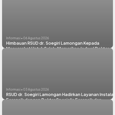
Informasi • 06 Agustus 2026
Himbauan RSUD dr. Soegiri Lamongan Kepada
Masyarakat Untuk Selalu Memeriksa Jadwal Dokter
Sebelum Berkunjung
Informasi • 03 Agustus 2026
RSUD dr. Soegiri Lamongan Hadirkan Layanan Instalas
Forensik dengan Dokter Spesialis Forensik dan
Medikolegal