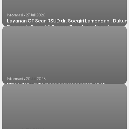
Informasi • 27 Juli 2026
Layanan CT Scan RSUD dr. Soegiri Lamongan : Dukun
Diagnosis Penyakit Secara Cepat dan Akurat
Informasi • 20 Juli 2026
Mitos dan Fakta mengenai Kesehatan Anak