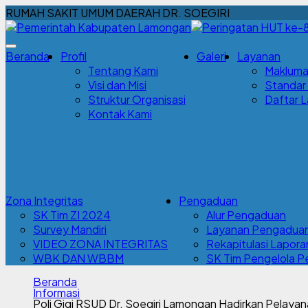
RUMAH SAKIT UMUM DAERAH DR. SOEGIRI
Beranda
Profil
Galeri
Layanan
Tentang Kami
Makluma
Visi dan Misi
Standar
Struktur Organisasi
Daftar 
Kontak Kami
Zona Integritas
Pengaduan
SK Tim ZI 2024
Alur Pengaduan
Survey Mandiri
Layanan Pengadua
VIDEO ZONA INTEGRITAS
Rekapitulasi Lapor
WBK DAN WBBM
SK Tim Pengelola 
Beranda
Informasi
Poli Gigi RSUD Dr. Soegiri Lamongan Hadirkan Pelay