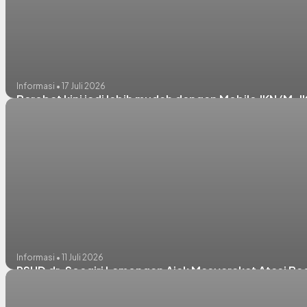
Informasi • 17 Juli 2026
Berobat kini jadi lebih mudah dengan Mobile JKN (M-J
Informasi • 11 Juli 2026
RSUD dr. Soegiri Lamongan Ajak Masyarakat Atasi 