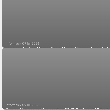
Informasi • 09 Juli 2026
Jangan abaikan Memar Yang Muncul Tanpa Penyebab 
Informasi • 09 Juli 2026
Survey Kepuasan Masyarakat RSUD Dr. Soegiri Tribula