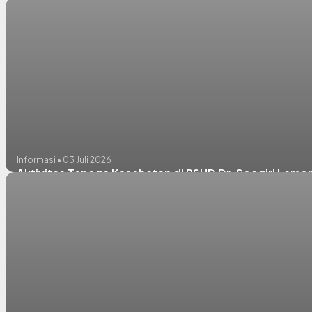
Informasi • 03 Juli 2026
Aktivitas Tenaga Kesehatan dI RSUD Dr. Soegiri La