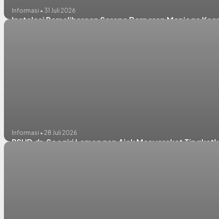
Informasi • 31 Juli 2026
Instalasi Pemeliharaan Sarana Berperan Menjaga Kean
Informasi • 28 Juli 2026
RSUD dr. Soegiri Lamongan Ajak Masyarakat Tingkatk