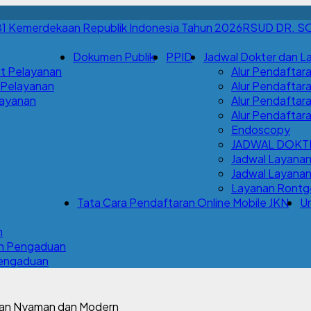
RSUD DR. S
Dokumen Publik
PPID
Jadwal Dokter dan L
t Pelayanan
Alur Pendaftara
 Pelayanan
Alur Pendaftara
Layanan
Alur Pendaftar
Alur Pendaftar
Endoscopy
JADWAL DOKT
Jadwal Layana
Jadwal Layanan 
Layanan Rontge
Tata Cara Pendaftaran Online Mobile JKN
Un
n
an Pengaduan
Pengaduan
anan Nyaman dan Modern