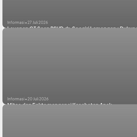
Informasi • 27 Juli 2026
Layanan CT Scan RSUD dr. Soegiri Lamongan : Dukun
Informasi • 20 Juli 2026
Mitos dan Fakta mengenai Kesehatan Anak