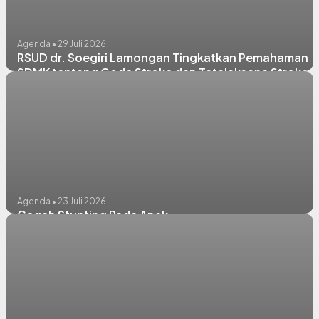
Agenda • 29 Juli 2026
RSUD dr. Soegiri Lamongan Tingkatkan Pemahaman
SDMK tentang Code Stroke dan Tatalaksana Stroke
Hiperakut
Agenda • 23 Juli 2026
Cegah Stunting Pada Anak