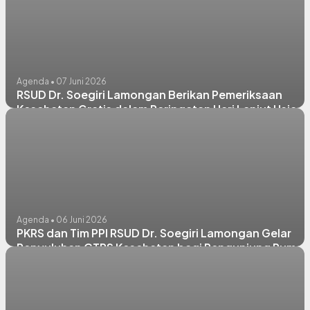
Agenda • 07 Juni 2026
RSUD Dr. Soegiri Lamongan Berikan Pemeriksaan
Kesehatan Gratis dalam Peringatan Hari Lanjut Usia
Nasional
Agenda • 06 Juni 2026
PKRS dan Tim PPI RSUD Dr. Soegiri Lamongan Gelar
Penyuluhan CTPS Kesehatan bagi Pengunjung Rumah
Sakit