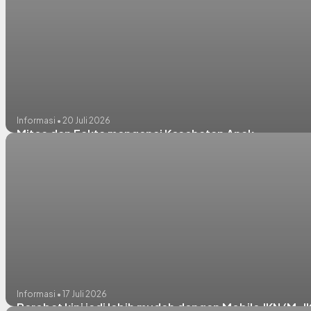
Informasi • 20 Juli 2026
Mitos dan Fakta mengenai Kesehatan Anak
Informasi • 17 Juli 2026
Berobat kini jadi lebih mudah dengan Mobile JKN (M-J