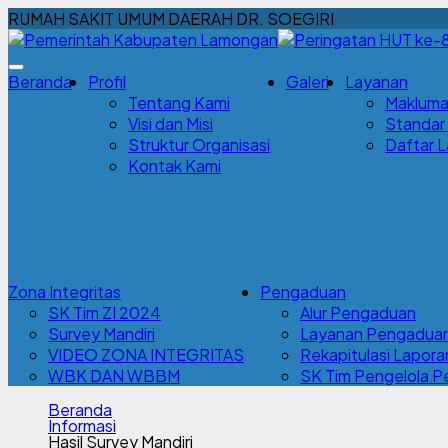
RUMAH SAKIT UMUM DAERAH DR. SOEGIRI
Beranda
Profil
Galeri
Layanan
Tentang Kami
Makluma
Visi dan Misi
Standar
Struktur Organisasi
Daftar 
Kontak Kami
Zona Integritas
Pengaduan
SK Tim ZI 2024
Alur Pengaduan
Survey Mandiri
Layanan Pengadua
VIDEO ZONA INTEGRITAS
Rekapitulasi Lapor
WBK DAN WBBM
SK Tim Pengelola 
Beranda
Informasi
Hasil Survey Mandiri