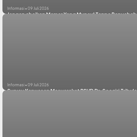
Informasi • 09 Juli 2026
Jangan abaikan Memar Yang Muncul Tanpa Penyebab 
Informasi • 09 Juli 2026
Survey Kepuasan Masyarakat RSUD Dr. Soegiri Tribula