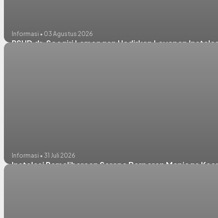
Informasi • 03 Agustus 2026
RSUD dr. Soegiri Lamongan Hadirkan Layanan Instalas
Informasi • 31 Juli 2026
Instalasi Pemeliharaan Sarana Berperan Menjaga Kean