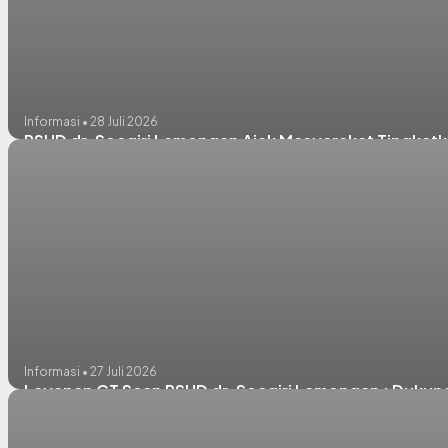
Informasi • 28 Juli 2026
RSUD dr. Soegiri Lamongan Ajak Masyarakat Tingkatk
Informasi • 27 Juli 2026
Layanan CT Scan RSUD dr. Soegiri Lamongan : Dukun