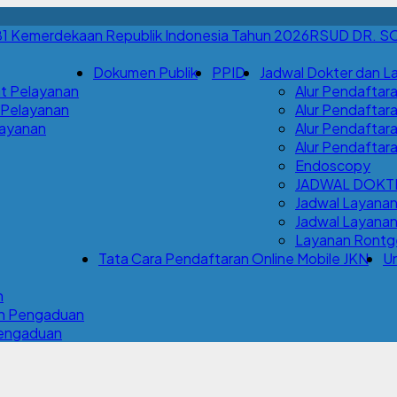
RSUD DR. S
Dokumen Publik
PPID
Jadwal Dokter dan L
t Pelayanan
Alur Pendaftara
 Pelayanan
Alur Pendaftara
Layanan
Alur Pendaftar
Alur Pendaftar
Endoscopy
JADWAL DOKT
Jadwal Layana
Jadwal Layanan 
Layanan Rontge
Tata Cara Pendaftaran Online Mobile JKN
Un
n
an Pengaduan
Pengaduan