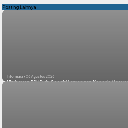
Posting Lainnya
Informasi • 06 Agustus 2026
Himbauan RSUD dr. Soegiri Lamongan Kepada Masyara