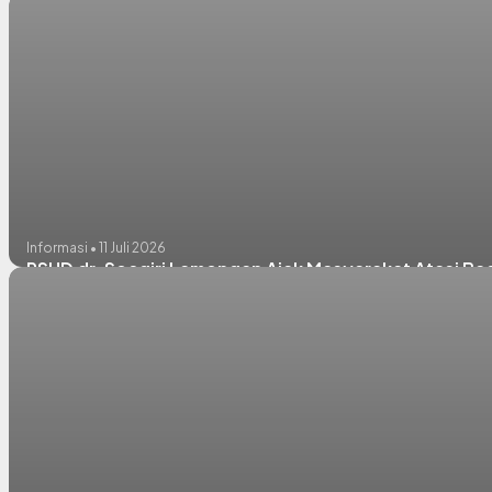
Informasi • 11 Juli 2026
RSUD dr. Soegiri Lamongan Ajak Masyarakat Atasi 