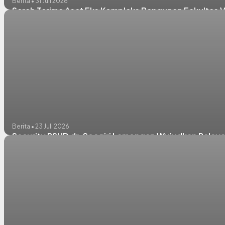
Berita • 31 Juli 2026
Serah Terima Aset Eks Kompleks Bangunan Fakultas 
Berita • 23 Juli 2026
Security RSUD dr. Soegiri Lamongan Wujudkan Pelaya