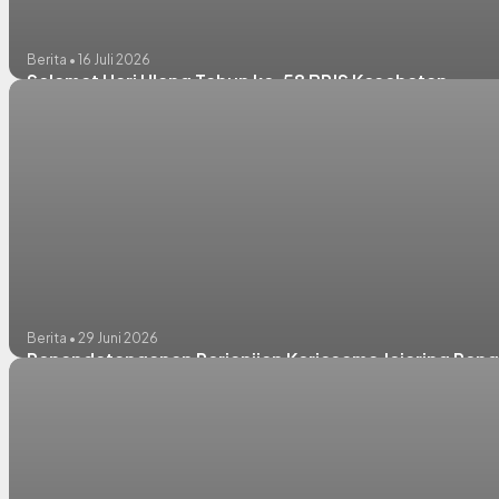
Berita • 16 Juli 2026
Selamat Hari Ulang Tahun ke-58 BPJS Kesehatan
Berita • 29 Juni 2026
Penandatanganan Perjanjian Kerjasama Jejaring Pe