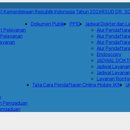
RSUD DR. S
Dokumen Publik
PPID
Jadwal Dokter dan L
t Pelayanan
Alur Pendaftara
 Pelayanan
Alur Pendaftara
Layanan
Alur Pendaftar
Alur Pendaftar
Endoscopy
JADWAL DOKT
Jadwal Layana
Jadwal Layanan 
Layanan Rontge
Tata Cara Pendaftaran Online Mobile JKN
Un
n
an Pengaduan
Pengaduan