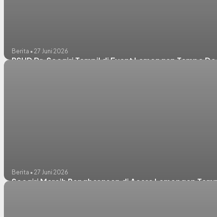
Berita • 27 Juni 2026
RSUD Dr. Soegiri Tampil di Event Lamongan Tempo Do
Berita • 27 Juni 2026
Soegiri Meraih Penghargaan di Acara Lamongan Tem