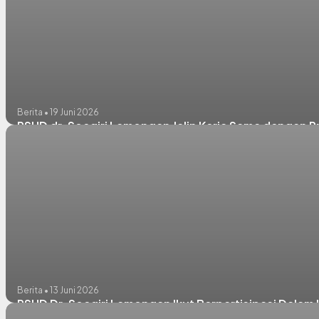
Berita • 19 Juni 2026
RSUD dr. Soegiri Lamongan Jalin Kerja Sama dengan Pr
Berita • 13 Juni 2026
RSUD Dr. Soegiri Lamongan Ikut Berpartisipasi Dala