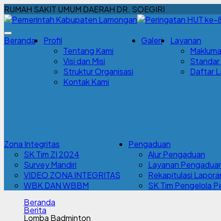
RUMAH SAKIT UMUM DAERAH DR. SOEGIRI
Beranda
Profil
Galeri
Layanan
Tentang Kami
Makluma
Visi dan Misi
Standar
Struktur Organisasi
Daftar 
Kontak Kami
Zona Integritas
Pengaduan
SK Tim ZI 2024
Alur Pengaduan
Survey Mandiri
Layanan Pengadua
VIDEO ZONA INTEGRITAS
Rekapitulasi Lapor
WBK DAN WBBM
SK Tim Pengelola 
Beranda
Berita
Lomba Badminton