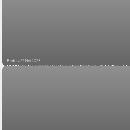
Berita • 27 Mei 2026
RSUD Dr. Soegiri Gelar Kegiatan Kurban Idul Adha 14